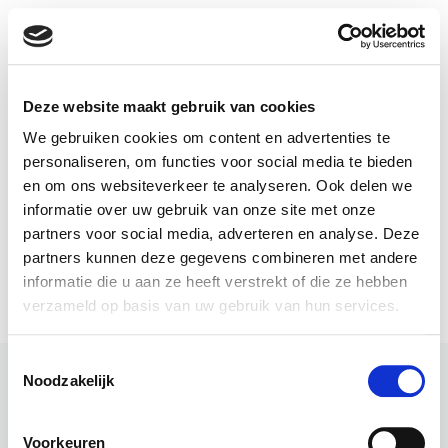
Deze website maakt gebruik van cookies
We gebruiken cookies om content en advertenties te
personaliseren, om functies voor social media te bieden
en om ons websiteverkeer te analyseren. Ook delen we
Branches
informatie over uw gebruik van onze site met onze
partners voor social media, adverteren en analyse. Deze
Ga snel naar
Pensioenfondsen & pensioenuitvoerders
partners kunnen deze gegevens combineren met andere
informatie die u aan ze heeft verstrekt of die ze hebben
Contact
Asset Managers en Asset Owners
Startpagina
verzameld op basis van uw gebruik van hun services.
Contactgegevens
Banken & Verzekeraars
Over ons
+31 88 980 02 00
Toestemmingsselectie
Accountantspraktijk
Ons DNA
info@koutersvandermeer.nl
© 2026 Kouters Van der Meer
Noodzakelijk
Midden- en Kleinbedrijf
Nieuwsberichten
Algemene voorwaarden
Vestiging Bussum
Cookie statement
Voorkeuren
Publicaties