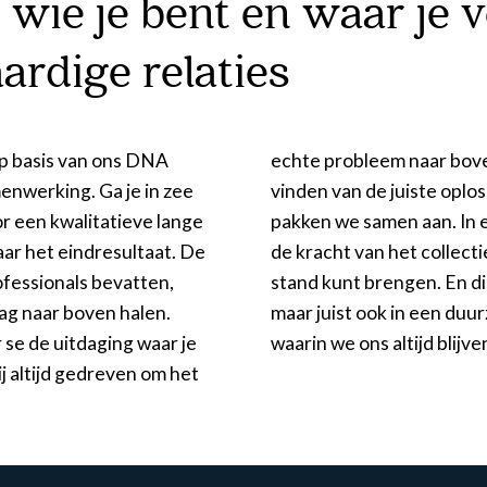
 wie je bent en waar je v
ardige relaties
op basis van ons DNA
 we de leiding in het
enwerking. Ga je in zee
we op onze manier, maar
r een kwalitatieve lange
 geloven we namelijk in
naar het eindresultaat. De
en de grootste groei tot
ofessionals bevatten,
 alleen in het proces,
ag naar boven halen.
lange termijn relatie
r se de uitdaging waar je
waarin we ons altijd blijv
ij altijd gedreven om het