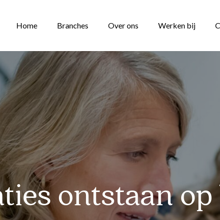
Home
Branches
Over ons
Werken bij
C
aties ontstaan op