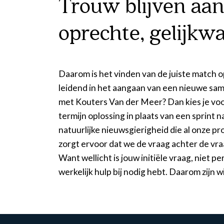
Trouw blijven aan
oprechte, gelijkwa
Daarom is het vinden van de juiste match 
echte probleem naar boven te halen, en nemen
leidend in het aangaan van een nieuwe sam
vinden van de juiste oplossing. Dat doen 
met Kouters Van der Meer? Dan kies je voo
pakken we samen aan. In een samenwerking
termijn oplossing in plaats van een sprint 
de kracht van het collectief, omdat je sam
natuurlijke nieuwsgierigheid die al onze pr
stand kunt brengen. En die groei zit hem niet
zorgt ervoor dat we de vraag achter de vra
maar juist ook in een duurzame relatie. Een 
Want wellicht is jouw initiële vraag, niet pe
werkelijk hulp bij nodig hebt. Daarom zijn w