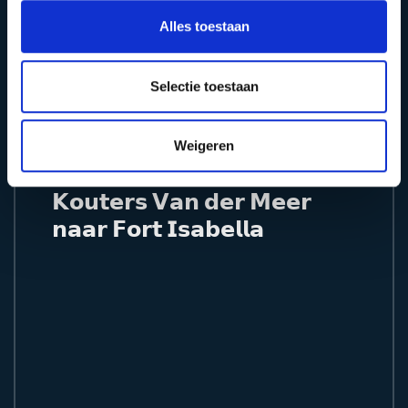
1 MIN LEESTIJD
Alles toestaan
Selectie toestaan
NIEUWS
Weigeren
𝗞𝗼𝘂𝘁𝗲𝗿𝘀 𝗩𝗮𝗻 𝗱𝗲𝗿 𝗠𝗲𝗲𝗿
𝗻𝗮𝗮𝗿 𝗙𝗼𝗿𝘁 𝗜𝘀𝗮𝗯𝗲𝗹𝗹𝗮