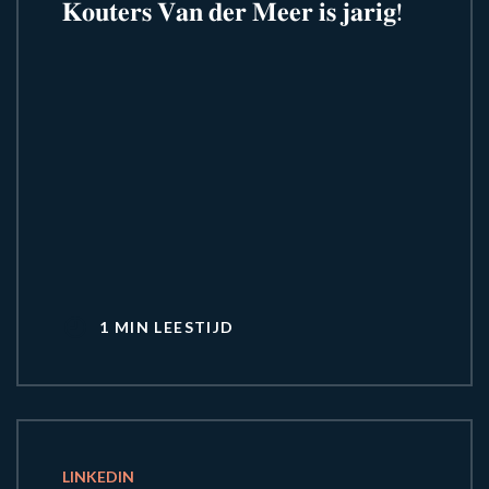
𝐊𝐨𝐮𝐭𝐞𝐫𝐬 𝐕𝐚𝐧 𝐝𝐞𝐫 𝐌𝐞𝐞𝐫 𝐢𝐬 𝐣𝐚𝐫𝐢𝐠!
1 MIN LEESTIJD
LINKEDIN