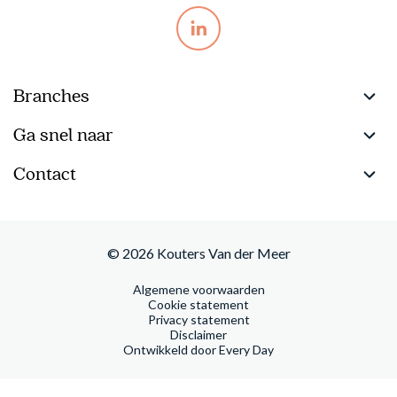
Branches
Ga snel naar
Pensioenfondsen & pensioenuitvoerders
Contact
Asset Managers en Asset Owners
Startpagina
Contactgegevens
Banken & Verzekeraars
Over ons
+31 88 980 02 00
Accountantspraktijk
Ons DNA
info@koutersvandermeer.nl
© 2026 Kouters Van der Meer
Midden- en Kleinbedrijf
Nieuwsberichten
Algemene voorwaarden
Vestiging Bussum
Cookie statement
Publicaties
Bensdorpplein 2
Privacy statement
Disclaimer
1406 PZ Bussum
Vacatures
Ontwikkeld door Every Day
Routebeschrijving
Contact