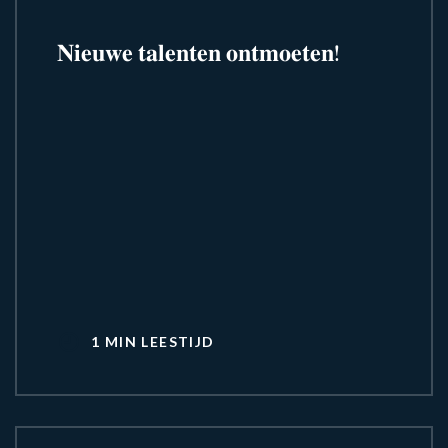
𝐍𝐢𝐞𝐮𝐰𝐞 𝐭𝐚𝐥𝐞𝐧𝐭𝐞𝐧 𝐨𝐧𝐭𝐦𝐨𝐞𝐭𝐞𝐧!
1 MIN LEESTIJD